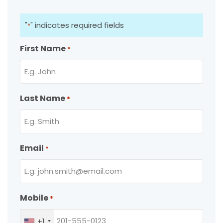
"
" indicates required fields
*
First Name
*
Last Name
*
Email
*
Mobile
*
+1