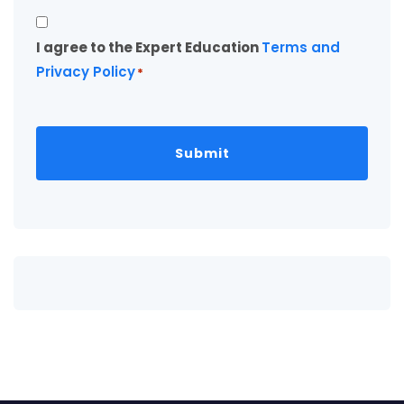
Consent
I agree to the Expert Education
Terms and
*
Privacy Policy
*