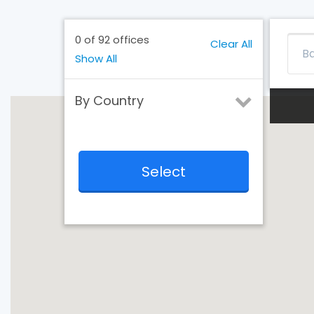
0
of
92
offices
Clear All
Show All
By Country
All Country
Australia
Bangladesh
Bhutan
Select
Brazil
Cambodia
Canada
China
Colombia
Hong Kong
India
Indonesia
Kenya
Korea,
Republic of
Mongolia
Myanmar