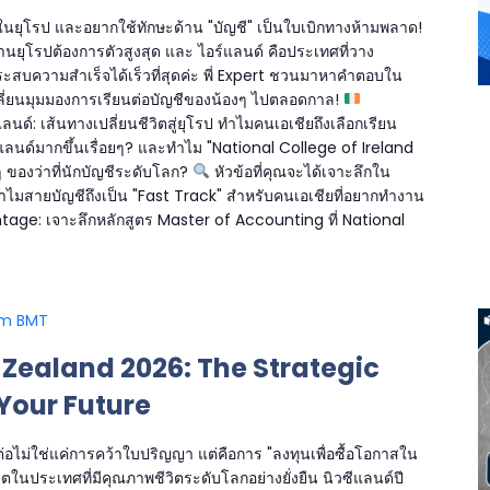
ยุโรป และอยากใช้ทักษะด้าน "บัญชี" เป็นใบเบิกทางห้ามพลาด!
นยุโรปต้องการตัวสูงสุด และ ไอร์แลนด์ คือประเทศที่วาง
ะสบความสำเร็จได้เร็วที่สุดค่ะ พี่ Expert ชวนมาหาคำตอบใน
ปลี่ยนมุมมองการเรียนต่อบัญชีของน้องๆ ไปตลอดกาล!
แลนด์: เส้นทางเปลี่ยนชีวิตสู่ยุโรป ทำไมคนเอเชียถึงเลือกเรียน
แลนด์มากขึ้นเรื่อยๆ? และทำไม "National College of Ireland
นๆ ของว่าที่นักบัญชีระดับโลก?
หัวข้อที่คุณจะได้เจาะลึกใน
ทำไมสายบัญชีถึงเป็น "Fast Track" สำหรับคนเอเชียที่อยากทำงาน
tage: เจาะลึกหลักสูตร Master of Accounting ที่ National
WEBINAR
ฟรี
|
เรียน
pm
BMT
บัญชี
Zealand 2026: The Strategic
ที่
ไอร์แลนด์:
Your Future
เส้น
ทาง
ต่อไม่ใช่แค่การคว้าใบปริญญา แต่คือการ "ลงทุนเพื่อซื้อโอกาสใน
เปลี่ยน
นประเทศที่มีคุณภาพชีวิตระดับโลกอย่างยั่งยืน นิวซีแลนด์ปี
ชีวิต