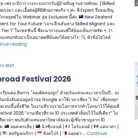
สุด เพราะมีการวางระบบการรับผู้ย้ายถิ่นฐานสายทักษะ (Skilled
สู่
งมา และเอื้อต่อผู้ที่มีศักยภาพจริง ๆ ค่ะ พี่ Expert จึงขอเชิญ
ยุโรป
ลึกกลยุทธ์ใน Webinar สุด Exclusive นี้ค่ะ
New Zealand
ent for Your Future “เจาะลึกเส้นทาง Skilled Migrant และ
er 1” ในเซสชันนี้ พี่จะมากางแผนที่ให้น้องเห็นภาพชัด ๆ ว่า
อบแทนกลับมาเป็นอนาคตที่มั่นคงได้อย่างไร:
หัวข้อไฮไลต์
inue reading
[Webinar]
New
Zealand
2026:
pm
BMT
The
road Festival 2026
Strategic
Investment
for
เรียนต่อ คือการ "ลองผิดลองถูก" ด้วยเงินแสนและเวลาเป็นปี... จะ
Your
ต้องนั่งสับสนอยู่หน้าจอ Google มาใช้เวลาเพียง "1 วัน" เพื่อจบทุก
Future
ดเจนขึ้นทั้งชีวิต ในงานที่รวบรวมโอกาสจากทั่วโลกมาไว้ให้คุณที่
val 2026 “งานเดียวที่รวม 10 ประเทศตัวท็อปไว้ในที่เดียว” ไม่
เสียเวลา พบกับตัวแทนมหาวิทยาลัยและผู้เชี่ยวชาญจาก 10
ต:
ออสเตรเลีย |
นิวซีแลนด์ |
ไอร์แลนด์ |
แคนาดา |
 |
สหรัฐอเมริกา |
สิงคโปร์ |
มอลตา …
Continue