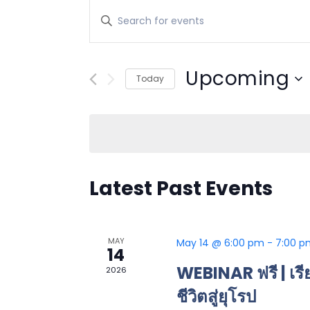
Events
Enter
Search
Keyword.
Search
and
for
Upcoming
Today
Views
Events
Select
by
Navigation
date.
Keyword.
Latest Past Events
MAY
May 14 @ 6:00 pm
-
7:00 p
14
WEBINAR ฟรี | เรีย
2026
ชีวิตสู่ยุโรป