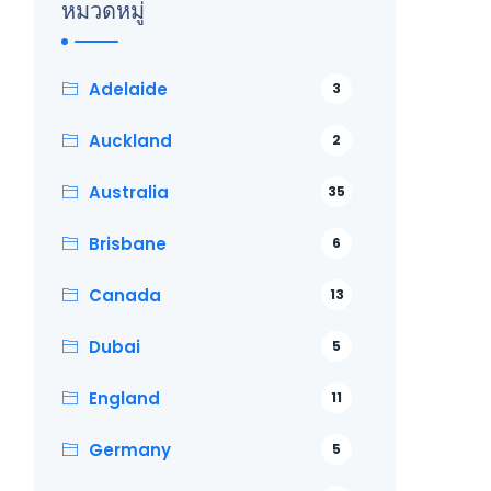
หมวดหมู่
Adelaide
3
Auckland
2
Australia
35
Brisbane
6
Canada
13
Dubai
5
England
11
Germany
5