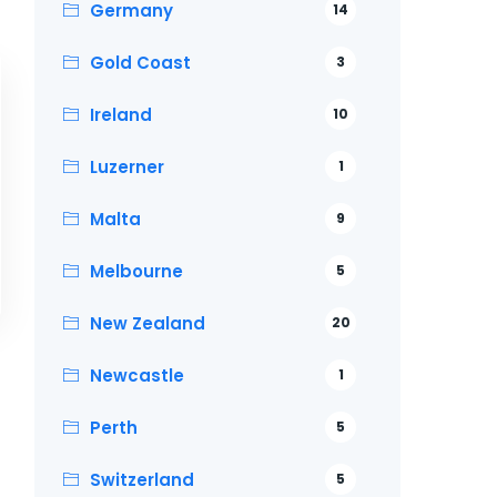
Germany
14
Gold Coast
3
Ireland
10
Luzerner
1
Malta
9
Melbourne
5
New Zealand
20
Newcastle
1
Perth
5
Switzerland
5