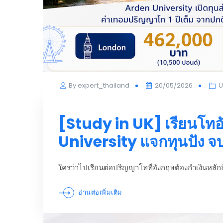
Posted
By
expert_thailand
20/05/2026
U
on
[Study in UK] เรียนโทอ
University แจกทุนปัง จบ 
ใครว่าไปเรียนต่อปริญญาโทที่อังกฤษต้องกำเงินหลั
อ่านต่อเพิ่มเติม