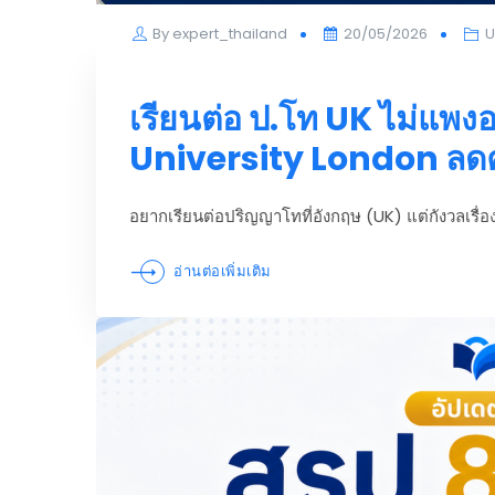
Posted
By
expert_thailand
20/05/2026
U
on
เรียนต่อ ป.โท UK ไม่แพงอ
University London ลดค
อยากเรียนต่อปริญญาโทที่อังกฤษ (UK) แต่กังวลเร
อ่านต่อเพิ่มเติม