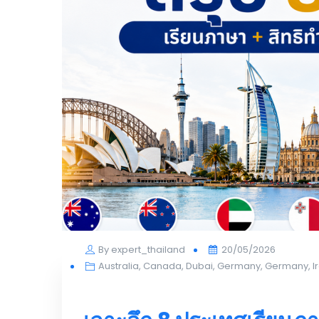
Posted
By
expert_thailand
20/05/2026
on
Australia
,
Canada
,
Dubai
,
Germany
,
Germany
,
I