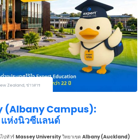
ew Zealand
,
ข่าวสาร
ity (Albany Campus):
แห่งนิวซีแลนด์
นไปทัวร์
Massey University
วิทยาเขต
Albany (Auckland)