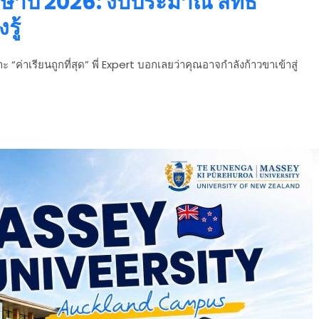
าษาปี 2026: งบประมาณ สิทธิ
รู้
 “ค่าเรียนถูกที่สุด” พี่ Expert บอกเลยว่าคุณอาจกำลังก้าวขาเข้าสู่