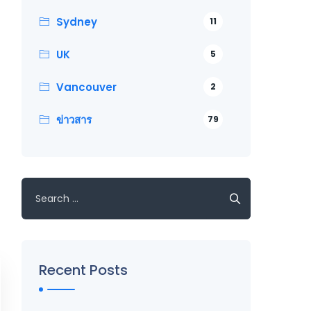
Sydney
11
UK
5
Vancouver
2
ข่าวสาร
79
Search
for:
Recent Posts