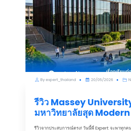
Posted
By
expert_thailand
20/05/2026
N
on
รีวิว Massey Univers
มหาวิทยาลัยสุด Modern 
รีวิวจากประสบการณ์ตรง! วันนี้พี่ Expert จะพาทุกค