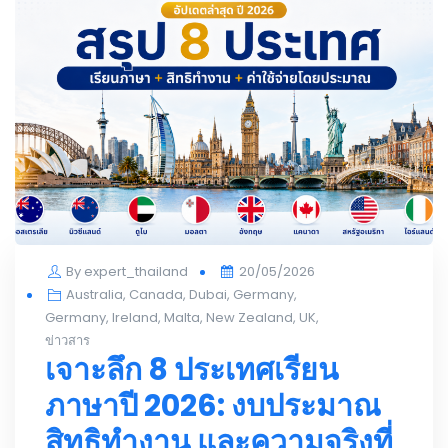
Posted
By
expert_thailand
20/05/2026
on
Australia
,
Canada
,
Dubai
,
Germany
,
Germany
,
Ireland
,
Malta
,
New Zealand
,
UK
,
ข่าวสาร
เจาะลึก 8 ประเทศเรียน
ภาษาปี 2026: งบประมาณ
สิทธิทำงาน และความจริงที่