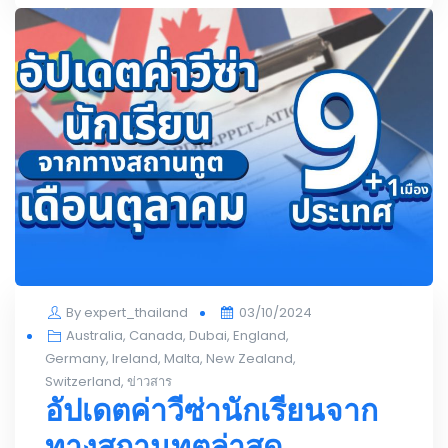
Posted
By
expert_thailand
03/10/2024
on
Australia
,
Canada
,
Dubai
,
England
,
Germany
,
Ireland
,
Malta
,
New Zealand
,
Switzerland
,
ข่าวสาร
อัปเดตค่าวีซ่านักเรียนจาก
ทางสถานทูตล่าสุด