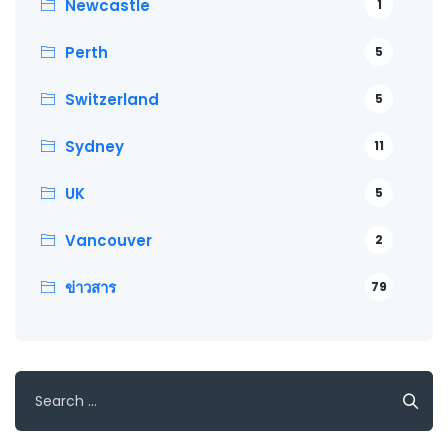
Newcastle
1
Perth
5
Switzerland
5
Sydney
11
UK
5
Vancouver
2
ข่าวสาร
79
Search
for: