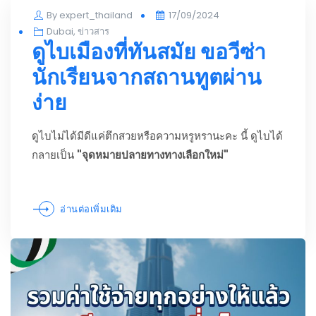
Posted
By
expert_thailand
17/09/2024
on
Dubai
,
ข่าวสาร
ดูไบเมืองที่ทันสมัย ขอวีซ่า
นักเรียนจากสถานทูตผ่าน
ง่าย
ดูไบไม่ได้มีดีแค่ตึกสวยหรือความหรูหรานะคะ นี้ ดูไบได้
กลายเป็น
"จุดหมายปลายทางทางเลือกใหม่"
อ่านต่อเพิ่มเติม