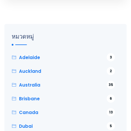
หมวดหมู่
Adelaide
3
Auckland
2
Australia
35
Brisbane
6
Canada
13
Dubai
5