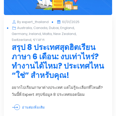
Posted
By
expert_thailand
10/01/2025
on
Australia
,
Canada
,
Dubai
,
England
,
Germany
,
Ireland
,
Malta
,
New Zealand
,
Switzerland
,
ข่าวสาร
สรุป 8 ประเทศสุดฮิตเรียน
ภาษา 6 เดือน: งบเท่าไหร่?
ทำงานได้ไหม? ประเทศไหน
“ใช่” สำหรับคุณ!
อยากไปเรียนภาษาต่างประเทศ แต่ไม่รู้จะเลือกที่ไหนดี?
วันนี้พี่ Expert สรุปข้อมูล 8 ประเทศยอดนิยม
อ่านต่อเพิ่มเติม