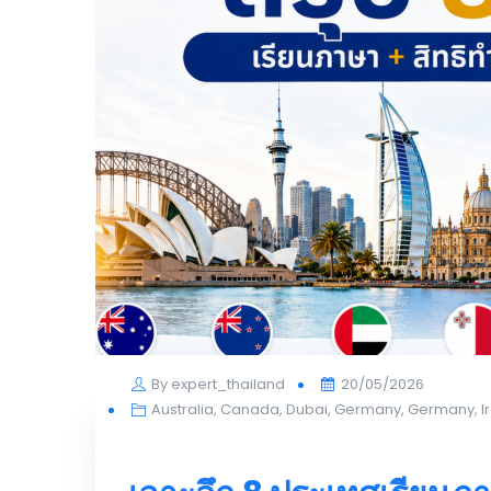
Posted
By
expert_thailand
20/05/2026
on
Australia
,
Canada
,
Dubai
,
Germany
,
Germany
,
I