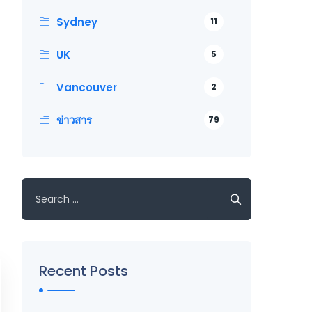
Sydney
11
UK
5
Vancouver
2
ข่าวสาร
79
Search
for:
Recent Posts