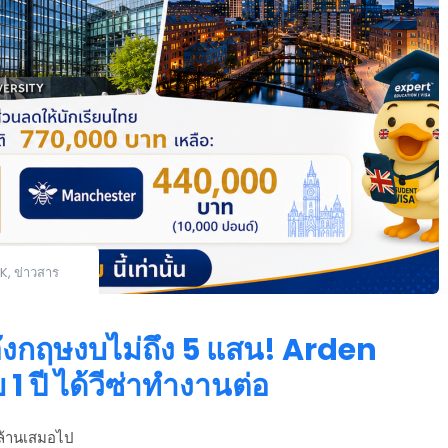
K
,
ข่าวสาร
ังกฤษงบไม่ถึง 5 แสน! Arden
1 ปี ได้วีซ่าทำงานต่อ
กล้านเสมอไป