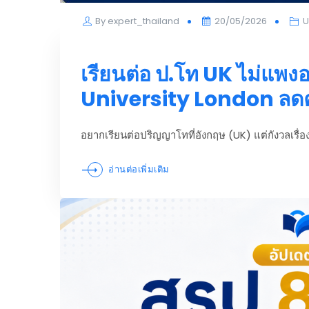
Posted
By
expert_thailand
20/05/2026
U
on
เรียนต่อ ป.โท UK ไม่แพงอ
University London ลดค
อยากเรียนต่อปริญญาโทที่อังกฤษ (UK) แต่กังวลเร
อ่านต่อเพิ่มเติม