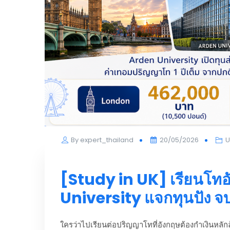
Posted
By
expert_thailand
20/05/2026
U
on
[Study in UK] เรียนโทอ
University แจกทุนปัง จบ 
ใครว่าไปเรียนต่อปริญญาโทที่อังกฤษต้องกำเงินหลั