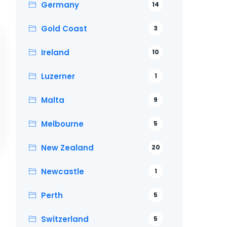
Germany
14
Gold Coast
3
Ireland
10
Luzerner
1
Malta
9
Melbourne
5
New Zealand
20
Newcastle
1
Perth
5
Switzerland
5