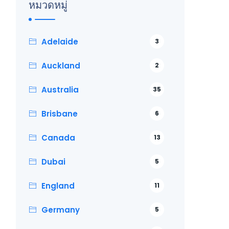
หมวดหมู่
Adelaide
3
Auckland
2
Australia
35
Brisbane
6
Canada
13
Dubai
5
England
11
Germany
5