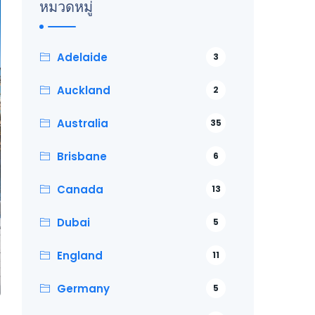
หมวดหมู่
Adelaide
3
Auckland
2
Australia
35
Brisbane
6
Canada
13
Dubai
5
England
11
Germany
5