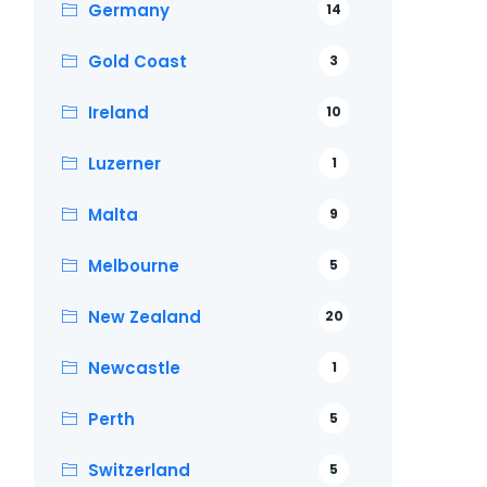
Germany
14
Gold Coast
3
Ireland
10
Luzerner
1
Malta
9
Melbourne
5
New Zealand
20
Newcastle
1
Perth
5
Switzerland
5