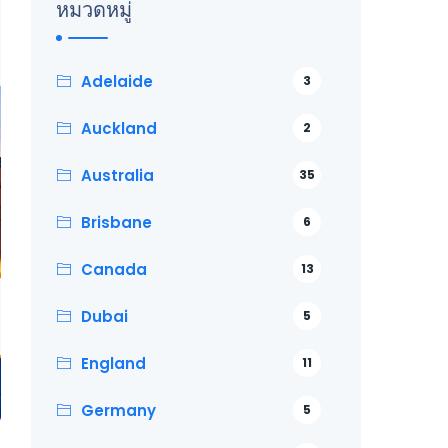
หมวดหมู่
Adelaide
3
Auckland
2
Australia
35
Brisbane
6
Canada
13
Dubai
5
England
11
Germany
5