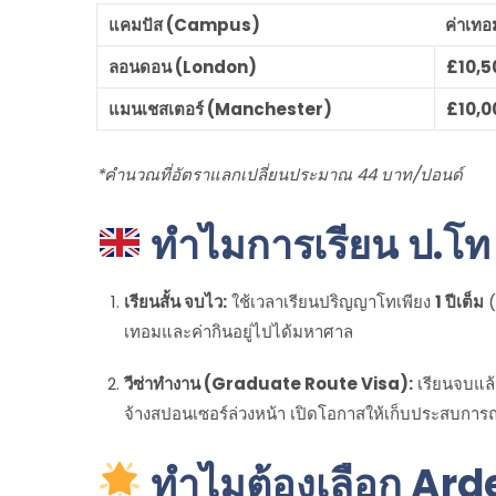
แคมปัส (Campus)
ค่าเทอม
ลอนดอน (London)
£10,5
แมนเชสเตอร์ (Manchester)
£10,0
*คำนวณที่อัตราแลกเปลี่ยนประมาณ 44 บาท/ปอนด์
ทำไมการเรียน ป.โท ที
เรียนสั้น จบไว:
ใช้เวลาเรียนปริญญาโทเพียง
1 ปีเต็ม
(
เทอมและค่ากินอยู่ไปได้มหาศาล
วีซ่าทำงาน (Graduate Route Visa):
เรียนจบแล้
จ้างสปอนเซอร์ล่วงหน้า เปิดโอกาสให้เก็บประสบการณ์
ทำไมต้องเลือก Ard