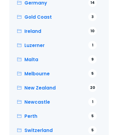
Germany
14
Gold Coast
3
Ireland
10
Luzerner
1
Malta
9
Melbourne
5
New Zealand
20
Newcastle
1
Perth
5
Switzerland
5