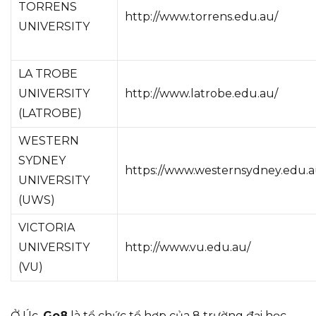
TORRENS
http://www.torrens.edu.au/
UNIVERSITY
LA TROBE
UNIVERSITY
http://www.latrobe.edu.au/
(LATROBE)
WESTERN
SYDNEY
https://www.westernsydney.edu.a
UNIVERSITY
(UWS)
VICTORIA
UNIVERSITY
http://www.vu.edu.au/
(VU)
Ở Úc,
Go8
là tổ chức tổ hợp của 8 trường đại học