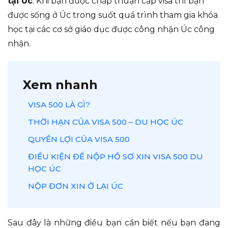
tại Úc
. Khi bạn được chấp thuận cấp visa thì bạn
được sống ở Úc trong suốt quá trình tham gia khóa
học tại các cơ sở giáo dục được công nhận Úc công
nhận.
Xem nhanh
VISA 500 LÀ GÌ?
THỜI HẠN CỦA VISA 500 – DU HỌC ÚC
QUYỀN LỢI CỦA VISA 500
ĐIỀU KIỆN ĐỂ NỘP HỒ SƠ XIN VISA 500 DU
HỌC ÚC
NỘP ĐƠN XIN Ở LẠI ÚC
Sau đây là những điều bạn cần biết nếu bạn đang