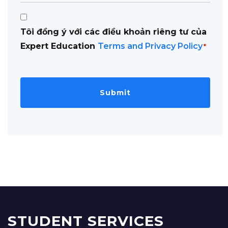
Consent
Tôi đồng ý với các điều khoản riêng tư của
*
Expert Education
Terms and Privacy Policy
*
STUDENT SERVICES