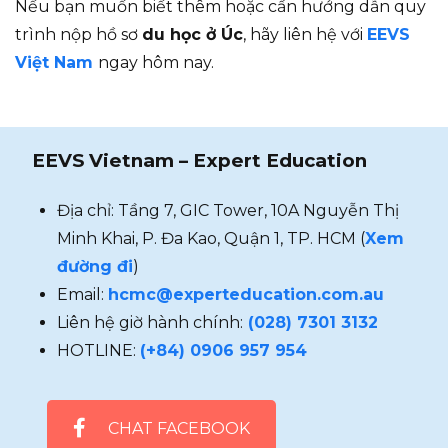
Nếu bạn muốn biết thêm hoặc cần hướng dẫn quy
trình nộp hồ sơ
du học ở Úc
, hãy liên hệ với
EEVS
Việt Nam
ngay hôm nay.
EEVS Vietnam – Expert Education
Địa chỉ: Tầng 7, GIC Tower, 10A Nguyễn Thị
Minh Khai, P. Đa Kao, Quận 1, TP. HCM (
Xem
đường đi
)
Email:
hcmc@experteducation.com.au
Liên hệ giờ hành chính:
(028) 7301 3132
HOTLINE:
(+84)
0906 957 954
CHAT FACEBOOK