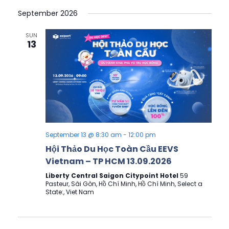
Select
View
Search
September 2026
date.
Navig
and
SUN
13
Views
Navigati
September 13 @ 8:30 am
-
12:00 pm
Hội Thảo Du Học Toàn Cầu EEVS
Vietnam – TP HCM 13.09.2026
Liberty Central Saigon Citypoint Hotel
59
Pasteur, Sài Gòn, Hồ Chí Minh, Hồ Chí Minh, Select a
State:, Viet Nam