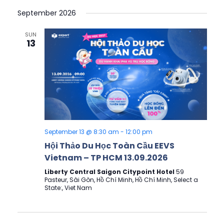
Select
View
Search
September 2026
date.
Navig
and
SUN
13
Views
Navigati
September 13 @ 8:30 am
-
12:00 pm
Hội Thảo Du Học Toàn Cầu EEVS
Vietnam – TP HCM 13.09.2026
Liberty Central Saigon Citypoint Hotel
59
Pasteur, Sài Gòn, Hồ Chí Minh, Hồ Chí Minh, Select a
State:, Viet Nam