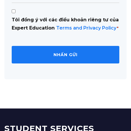
Consent
Tôi đồng ý với các điều khoản riêng tư của
*
Expert Education
Terms and Privacy Policy
*
STUDENT SERVICES