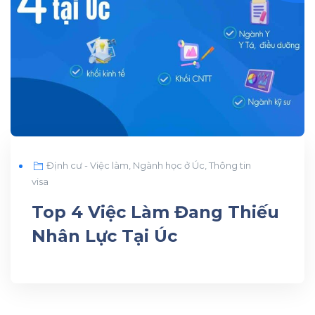
Định cư - Việc làm
,
Ngành học ở Úc
,
Thông tin
visa
Top 4 Việc Làm Đang Thiếu
Nhân Lực Tại Úc