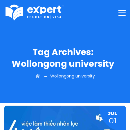
Tag Archives:
Wollongong university
→
Wollongong university
JUL
01