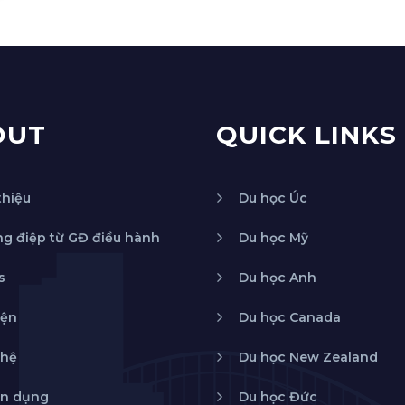
OUT
QUICK LINKS
thiệu
Du học Úc
g điệp từ GĐ điều hành
Du học Mỹ
s
Du học Anh
iện
Du học Canada
 hệ
Du học New Zealand
n dụng
Du học Đức