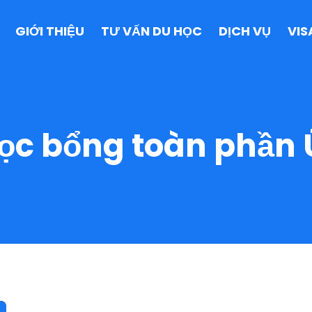
GIỚI THIỆU
TƯ VẤN DU HỌC
DỊCH VỤ
VIS
ọc bổng toàn phần 