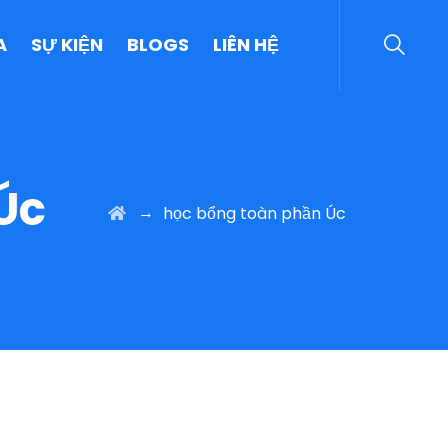
A
SỰ KIỆN
BLOGS
LIÊN HỆ
Úc
→
học bổng toàn phần Úc