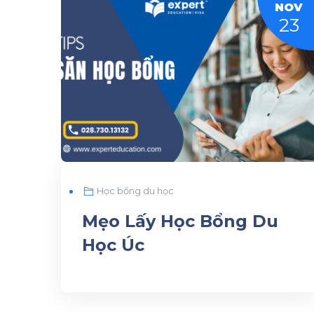
NOV
23
Học bổng du học
Mẹo Lấy Học Bổng Du
Học Úc