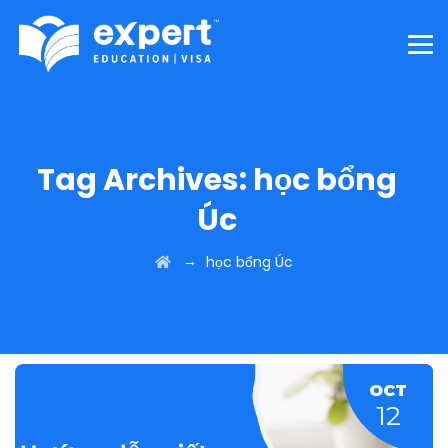
Tag Archives:
học bổng
Úc
→
học bổng Úc
OCT
12