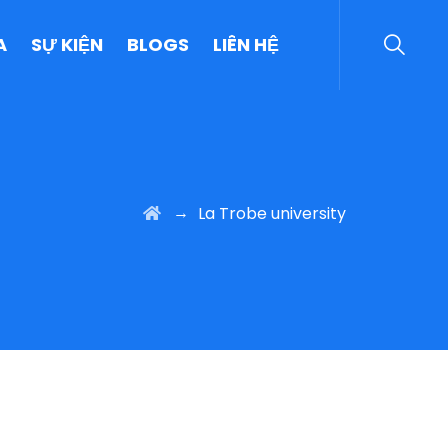
A
SỰ KIỆN
BLOGS
LIÊN HỆ
→
La Trobe university