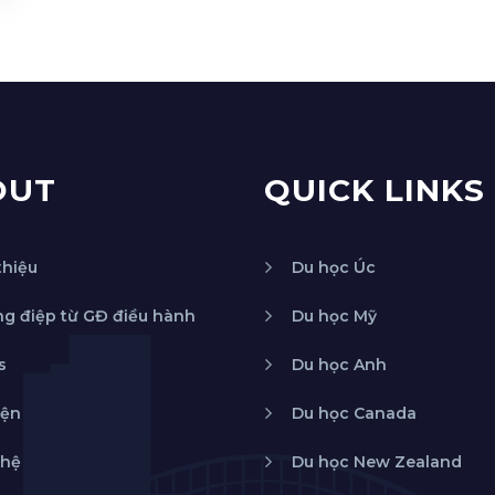
OUT
QUICK LINKS
thiệu
Du học Úc
g điệp từ GĐ điều hành
Du học Mỹ
s
Du học Anh
iện
Du học Canada
 hệ
Du học New Zealand