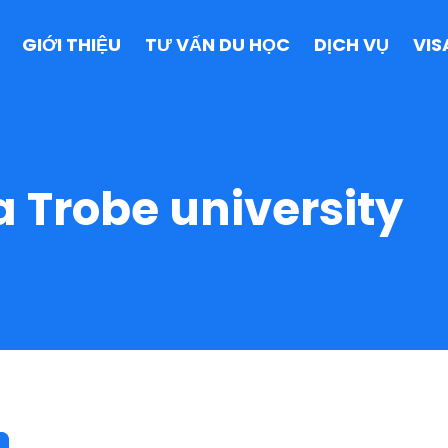
GIỚI THIỆU
TƯ VẤN DU HỌC
DỊCH VỤ
VIS
a Trobe university