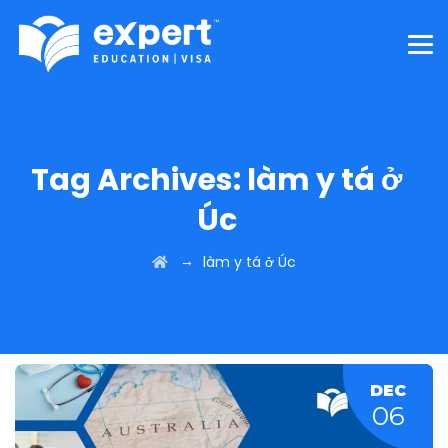
Tag Archives:
làm y tá ở
Úc
→
làm y tá ở Úc
DEC
06