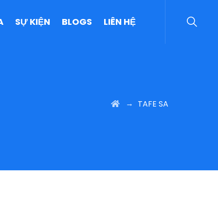
A
SỰ KIỆN
BLOGS
LIÊN HỆ
→
TAFE SA