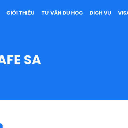
GIỚI THIỆU
TƯ VẤN DU HỌC
DỊCH VỤ
VIS
AFE SA