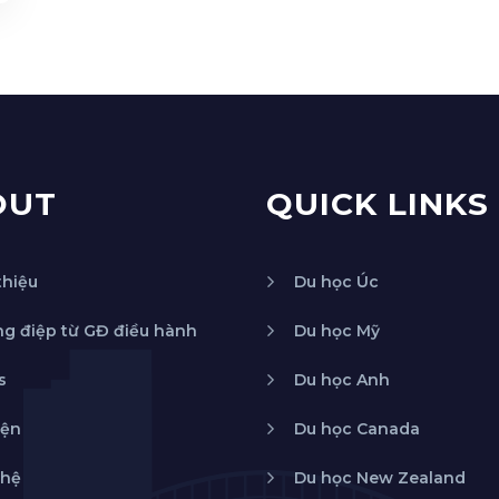
OUT
QUICK LINKS
thiệu
Du học Úc
g điệp từ GĐ điều hành
Du học Mỹ
s
Du học Anh
iện
Du học Canada
 hệ
Du học New Zealand