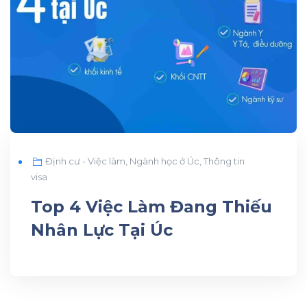
Định cư - Việc làm
,
Ngành học ở Úc
,
Thông tin
visa
Top 4 Việc Làm Đang Thiếu
Nhân Lực Tại Úc