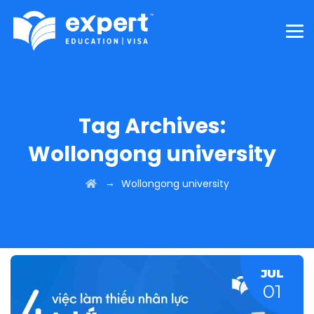
Tag Archives:
Wollongong university
→
Wollongong university
JUL
01