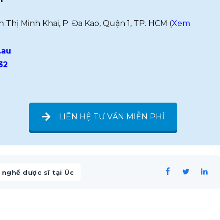
ễn Thị Minh Khai, P. Đa Kao, Quận 1, TP. HCM (
Xem
.au
32
LIÊN HỆ TƯ VẤN MIỄN PHÍ
nghề dược sĩ tại Úc