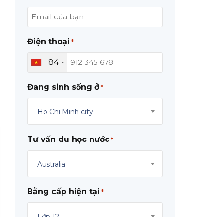
Điện thoại
*
+84
Đang sinh sống ở
*
Ho Chi Minh city
Tư vấn du học nước
*
Australia
Bằng cấp hiện tại
*
Lớp 12