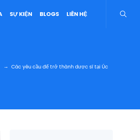
A
SỰ KIỆN
BLOGS
LIÊN HỆ
→
Các yêu cầu để trở thành dược sĩ tại Úc