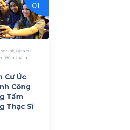
01
ọc Sinh
,
Định cư
àm
,
Hồ sơ thành
h Cư Úc
nh Công
g Tấm
g Thạc Sĩ