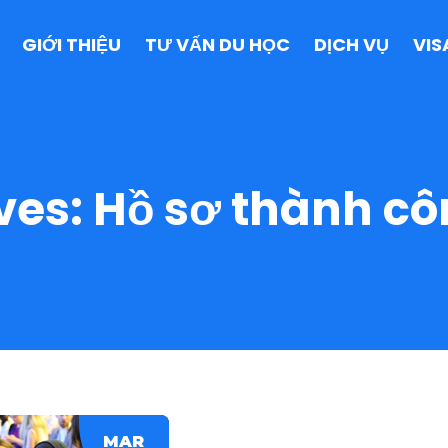
GIỚI THIỆU
TƯ VẤN DU HỌC
DỊCH VỤ
VIS
ves:
Hồ sơ thành c
MAR