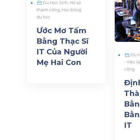
Du Học Sinh
,
Hồ sơ
30
thành công
,
Học bổng
du học
Ước Mơ Tấm
Bằng Thạc Sĩ
IT Của Người
Du H
Mẹ Hai Con
- Việc l
công
Địn
Thà
Bằn
Bằn
IT