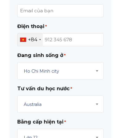
Điện thoại
*
+84
Đang sinh sống ở
*
Ho Chi Minh city
Tư vấn du học nước
*
Australia
Bằng cấp hiện tại
*
Lớp 12