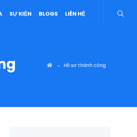
A
SỰ KIỆN
BLOGS
LIÊN HỆ
ông
→
Hồ sơ thành công