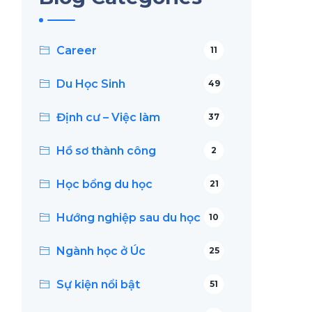
Career
11
Du Học Sinh
49
Định cư – Việc làm
37
Hồ sơ thành công
2
Học bổng du học
21
Hướng nghiệp sau du học
10
Ngành học ở Úc
25
Sự kiện nổi bật
51