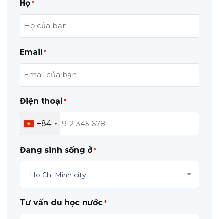
Họ
*
Email
*
Điện thoại
*
+84
Đang sinh sống ở
*
Ho Chi Minh city
Tư vấn du học nước
*