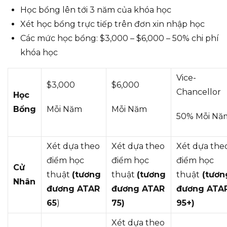
Học bổng lên tới 3 năm của khóa học
Xét học bổng trực tiếp trên đơn xin nhập học
Các mức học bổng: $3,000 – $6,000 – 50% chi phí
khóa học
Vice-
$3,000
$6,000
Chancellor
Học
Bổng
Mỗi Năm
Mỗi Năm
50% Mỗi Nă
Xét dựa theo
Xét dựa theo
Xét dựa the
điểm học
điểm học
điểm học
Cử
thuật
(tương
thuật
(
tương
thuật
(tươn
Nhân
đương ATAR
đương
ATAR
đương ATA
65
)
75)
95+)
Xét dựa theo