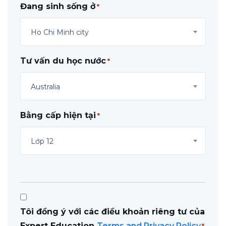
Đang sinh sống ở
*
Ho Chi Minh city
Tư vấn du học nước
*
Australia
Bằng cấp hiện tại
*
Lớp 12
Consent
Tôi đồng ý với các điều khoản riêng tư của
*
Expert Education
Terms and Privacy Policy