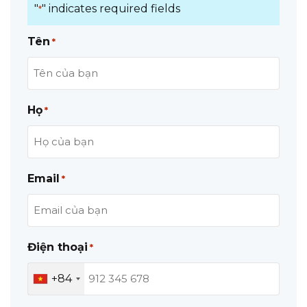
"
" indicates required fields
*
Tên
*
Họ
*
Email
*
Điện thoại
*
+84