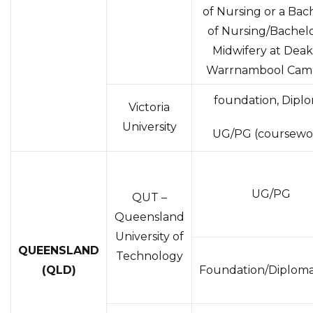
of Nursing or a Bac
of Nursing/Bachelo
Midwifery at Deaki
Warrnambool Cam
foundation, Dipl
Victoria
University
UG/PG (coursewo
UG/PG
QUT –
Queensland
University of
QUEENSLAND
Technology
(QLD)
Foundation/Diplom