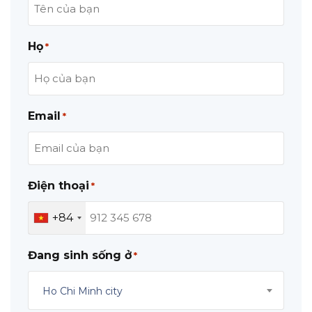
Họ
*
Email
*
Điện thoại
*
+84
Đang sinh sống ở
*
Ho Chi Minh city