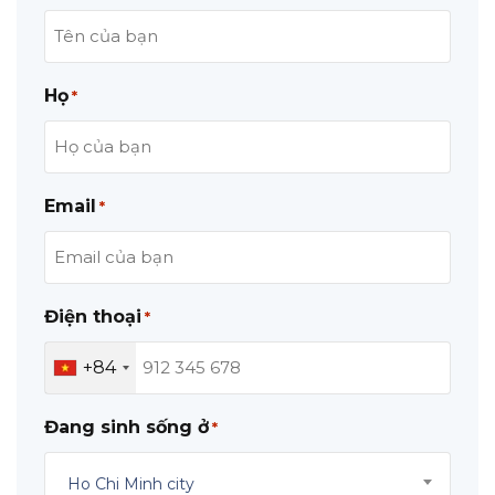
Họ
*
Email
*
Điện thoại
*
+84
Đang sinh sống ở
*
Ho Chi Minh city