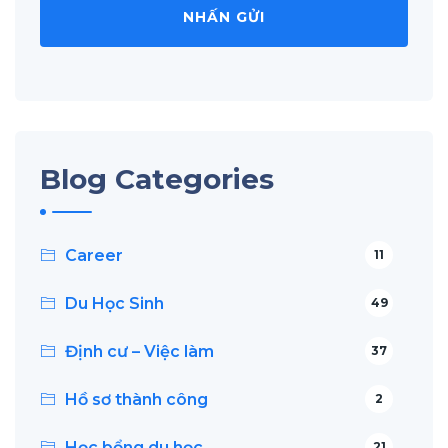
Blog Categories
Career
11
Du Học Sinh
49
Định cư – Việc làm
37
Hồ sơ thành công
2
Học bổng du học
21