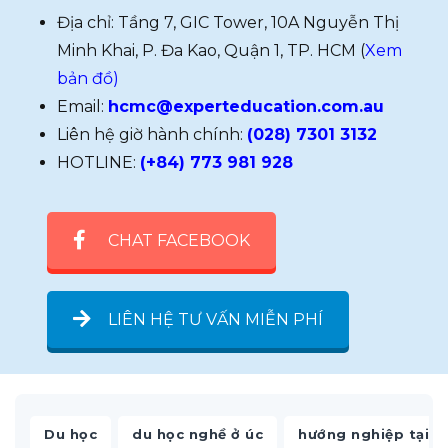
Địa chỉ: Tầng 7, GIC Tower, 10A Nguyễn Thị
Minh Khai, P. Đa Kao, Quận 1, TP. HCM (
Xem
bản đồ)
Email:
hcmc@experteducation.com.au
Liên hệ giờ hành chính:
(028) 7301 3132
HOTLINE:
(+84) 773 981 928
CHAT FACEBOOK
LIÊN HỆ TƯ VẤN MIỄN PHÍ
,
,
Du học
du học nghề ở úc
hướng nghiệp tại