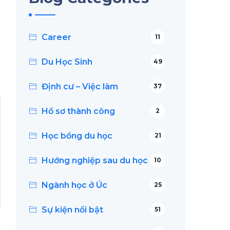
Career
11
Du Học Sinh
49
Định cư – Việc làm
37
Hồ sơ thành công
2
Học bổng du học
21
Hướng nghiệp sau du học
10
Ngành học ở Úc
25
Sự kiện nổi bật
51