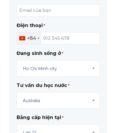
Điện thoại
*
+84
Đang sinh sống ở
*
Ho Chi Minh city
Tư vấn du học nước
*
Australia
Bằng cấp hiện tại
*
Lớp 12