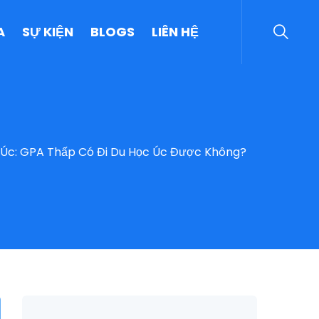
A
SỰ KIỆN
BLOGS
LIÊN HỆ
Úc: GPA Thấp Có Đi Du Học Úc Được Không?