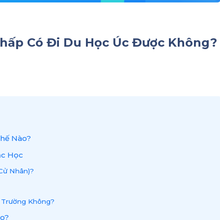
hấp Có Đi Du Học Úc Được Không?
Thế Nào?
ậc Học
(Cử Nhân)?
c Trường Không?
ào?