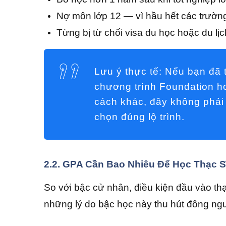
Nợ môn lớp 12 — vì hầu hết các trườ
Từng bị từ chối visa du học hoặc du lị
Lưu ý thực tế:
Nếu bạn đã t
chương trình Foundation ho
cách khác, đây không phải 
chọn đúng lộ trình.
2.2. GPA Cần Bao Nhiêu Để Học Thạc S
So với bậc cử nhân, điều kiện đầu vào thạ
những lý do bậc học này thu hút đông ng