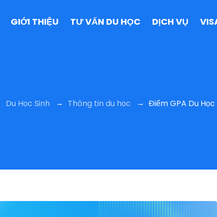
GIỚI THIỆU
TƯ VẤN DU HỌC
DỊCH VỤ
VIS
→
→
→
Du Học Sinh
Thông tin du học
Điểm GPA Du Học 