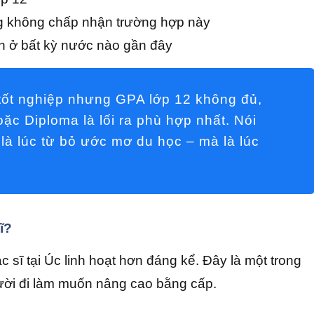
ng không chấp nhận trường hợp này
ch ở bất kỳ nước nào gần đây
ốt nghiệp nhưng GPA lớp 12 không đủ,
ặc Diploma là lối ra phù hợp nhất. Nói
là lúc từ bỏ ước mơ du học – mà là lúc
ĩ?
c sĩ tại Úc linh hoạt hơn đáng kể. Đây là một trong
ười đi làm muốn nâng cao bằng cấp.