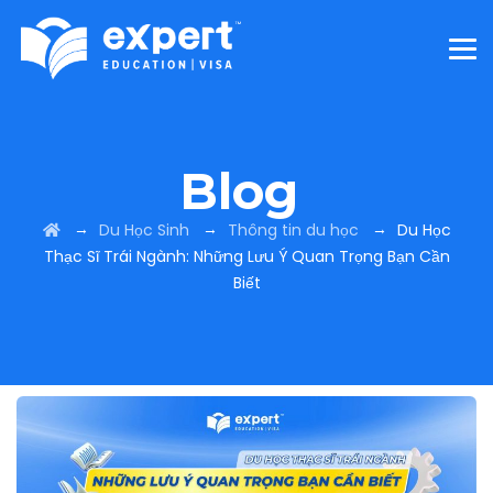
Blog
→
→
→
Du Học Sinh
Thông tin du học
Du Học
Thạc Sĩ Trái Ngành: Những Lưu Ý Quan Trọng Bạn Cần
Biết