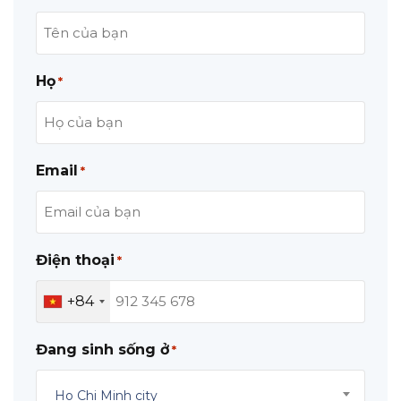
Họ
*
Email
*
Điện thoại
*
+84
Đang sinh sống ở
*
Ho Chi Minh city