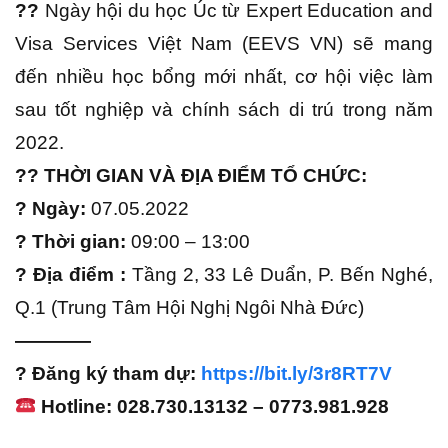
??
Ngày hội du học Úc từ Expert Education and
Visa Services Việt Nam (EEVS VN) sẽ mang
đến nhiều học bổng mới nhất, cơ hội việc làm
sau tốt nghiệp và chính sách di trú trong năm
2022.
?? THỜI GIAN VÀ ĐỊA ĐIỂM TỔ CHỨC:
️? Ngày:
07.05.2022
️? Thời gian:
09:00 – 13:00
️? Địa điểm :
Tầng 2, 33 Lê Duẩn, P. Bến Nghé,
Q.1 (Trung Tâm Hội Nghị Ngôi Nhà Đức)
————
? Đăng ký tham dự:
https://bit.ly/3r8RT7V
Hotline: 028.730.13132 – 0773.981.928