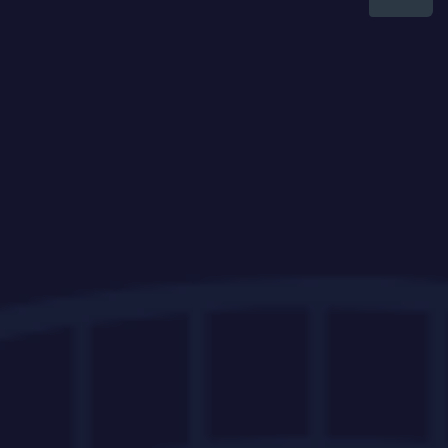
Recent Posts
07/08/2026
Chi phí du học New Zealand
2026: Học phí, Sinh hoạt phí &
Cách tiết kiệm
03/07/2026
Những ngành nằm trong danh
sách Greenlist của New Zealand
02/07/2026
IELTS du học New Zealand: Cần
bao nhiêu điểm & Có Pathway