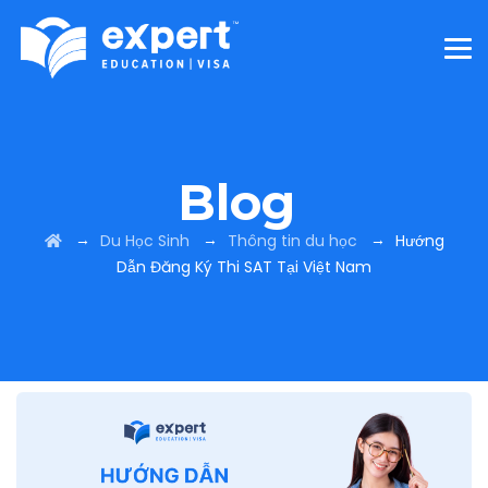
Blog
→
→
→
Du Học Sinh
Thông tin du học
Hướng
Dẫn Đăng Ký Thi SAT Tại Việt Nam