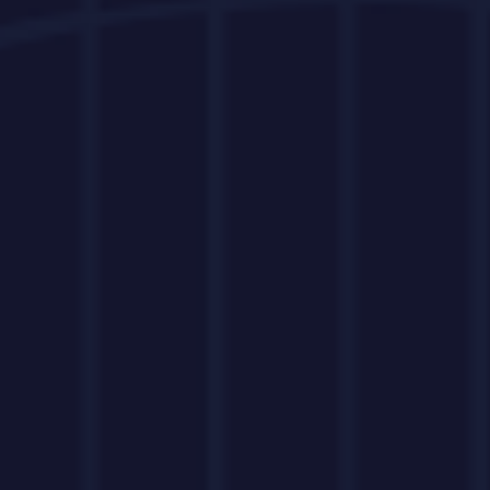
không?
26/06/2026
Du Học Ngành Du lịch – Khách
sạn: Làm gì ngoài hotel và
resort?
24/06/2026
Du Học New Zealand 2026: Điều
Kiện, Chi Phí, Visa & Học Bổng
Mới Nhất
28/05/2026
Du Học Úc Ngành Sư Phạm 2026:
Học Phí, Lương Và Lộ Trình Định
Cư Giáo Viên