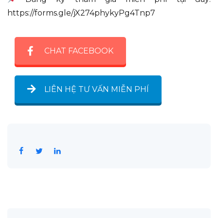
https://forms.gle/jX274phykyPg4Tnp7
CHAT FACEBOOK
LIÊN HỆ TƯ VẤN MIỄN PHÍ