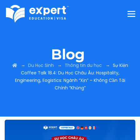
Blog
→
→
→
Du Học Sinh
Thông tin du học
Sự Kiện
Coffee Talk 18.4: Du Học Châu Âu: Hospitality,
Engineering, Eogistics: Ngành “Xịn” – Không Cần Tài
Chính “Khủng”