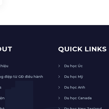
OUT
QUICK LINKS
thiệu
Du học Úc
g điệp từ GĐ điều hành
Du học Mỹ
s
Du học Anh
iện
Du học Canada
 hệ
Du học New Zealand