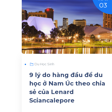
03
Du Học Sinh
9 lý do hàng đầu để du
học ở Nam Úc theo chia
sẻ của Lenard
Sciancalepore