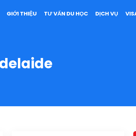
GIỚI THIỆU
TƯ VẤN DU HỌC
DỊCH VỤ
VIS
delaide