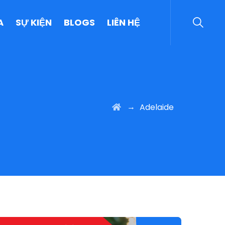
A
SỰ KIỆN
BLOGS
LIÊN HỆ
→
Adelaide