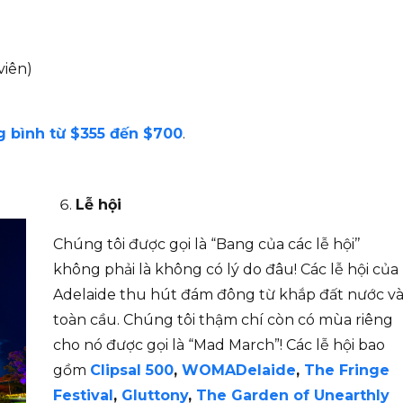
viên)
g bình từ $355 đến $700
.
Lễ hội
Chúng tôi được gọi là “Bang của các lễ hội’’
không phải là không có lý do đâu! Các lễ hội của
Adelaide thu hút đám đông từ khắp đất nước v
toàn cầu. Chúng tôi thậm chí còn có mùa riêng
cho nó được gọi là “Mad March”! Các lễ hội bao
gồm
Clipsal 500
,
WOMADelaide
,
The Fringe
Festival
,
Gluttony
,
The Garden of Unearthly