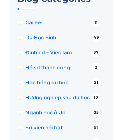
Career
11
Du Học Sinh
49
Định cư – Việc làm
37
Hồ sơ thành công
2
Học bổng du học
21
Hướng nghiệp sau du học
10
Ngành học ở Úc
25
Sự kiện nổi bật
51