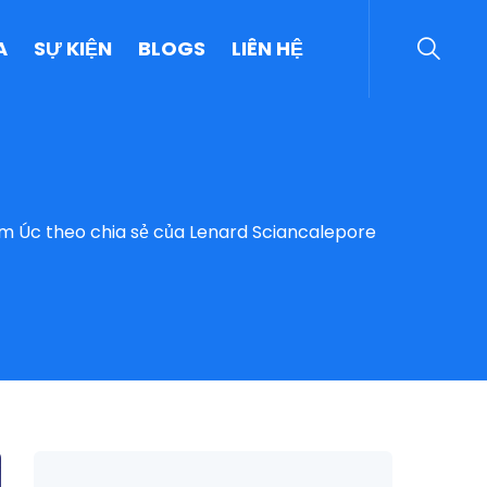
A
SỰ KIỆN
BLOGS
LIÊN HỆ
am Úc theo chia sẻ của Lenard Sciancalepore