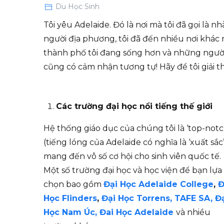
Du Học Sinh
Tôi yêu Adelaide. Đó là nơi mà tôi đã gọi là n
người địa phương, tôi đã đến nhiều nơi khác n
thành phố tôi đang sống hơn và những người b
cũng có cảm nhận tương tự! Hãy để tôi giải th
Các trường đại học nổi tiếng thế giới
Hệ thống giáo dục của chúng tôi là ‘top-notc
(tiếng lóng của Adelaide có nghĩa là ‘xuất sắc’
mang đến vô số cơ hội cho sinh viên quốc tế.
Một số trường đại học và học viện để bạn lựa
chọn bao gồm
Đại Học Adelaide College
,
Đ
Học
Flinders
,
Đại Học
Torrens,
TAFE SA,
Đ
Học Nam Úc,
Đai Học Adelaide
và nhiều