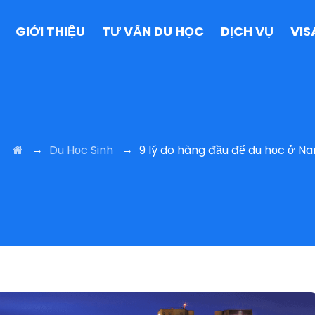
GIỚI THIỆU
TƯ VẤN DU HỌC
DỊCH VỤ
VIS
→
→
Du Học Sinh
9 lý do hàng đầu để du học ở N