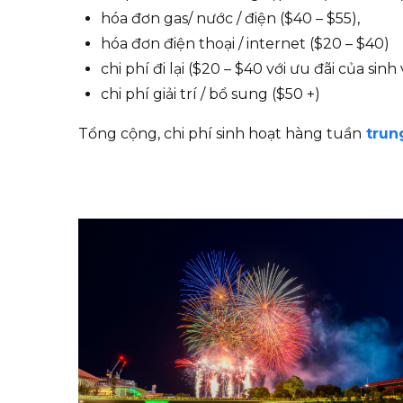
hóa đơn gas/ nước / điện ($40 – $55),
hóa đơn điện thoại / internet ($20 – $40)
chi phí đi lại ($20 – $40 với ưu đãi của sinh 
chi phí giải trí / bổ sung ($50 +)
Tổng cộng, chi phí sinh hoạt hàng tuần
trun