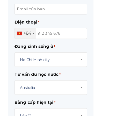
Điện thoại
*
+84
Đang sinh sống ở
*
Ho Chi Minh city
Tư vấn du học nước
*
Australia
Bằng cấp hiện tại
*
Lớp 12