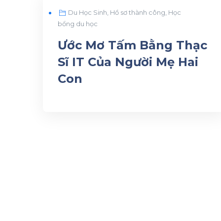
JUN
Du Học Sinh
,
Hồ sơ thành công
,
Học
30
bổng du học
Ước Mơ Tấm Bằng Thạc
Sĩ IT Của Người Mẹ Hai
Con