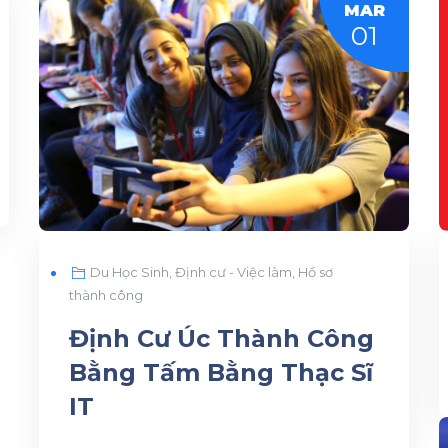
MAR
01
Du Học Sinh
,
Định cư - Việc làm
,
Hồ sơ
thành công
Định Cư Úc Thành Công
Bằng Tấm Bằng Thạc Sĩ
IT