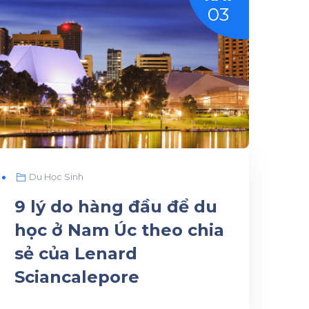
03
Du Học Sinh
9 lý do hàng đầu để du
học ở Nam Úc theo chia
sẻ của Lenard
Sciancalepore