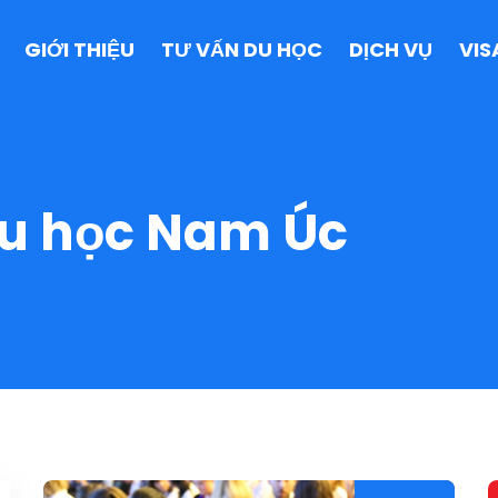
GIỚI THIỆU
TƯ VẤN DU HỌC
DỊCH VỤ
VIS
u học Nam Úc