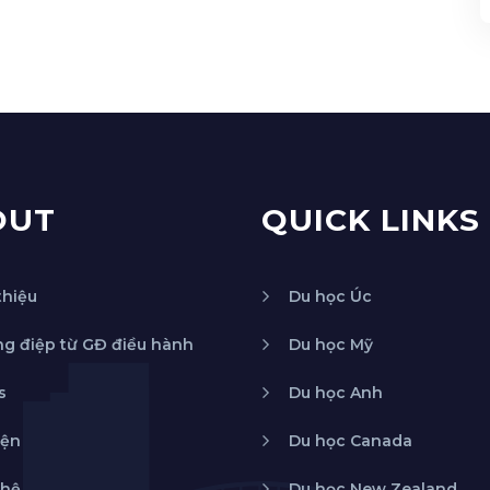
OUT
QUICK LINKS
thiệu
Du học Úc
g điệp từ GĐ điều hành
Du học Mỹ
s
Du học Anh
iện
Du học Canada
 hệ
Du học New Zealand