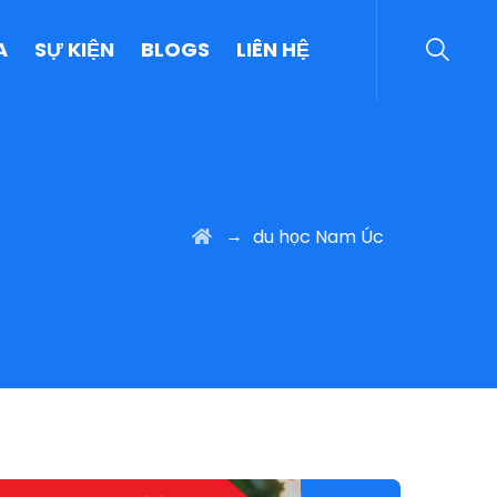
A
SỰ KIỆN
BLOGS
LIÊN HỆ
→
du học Nam Úc