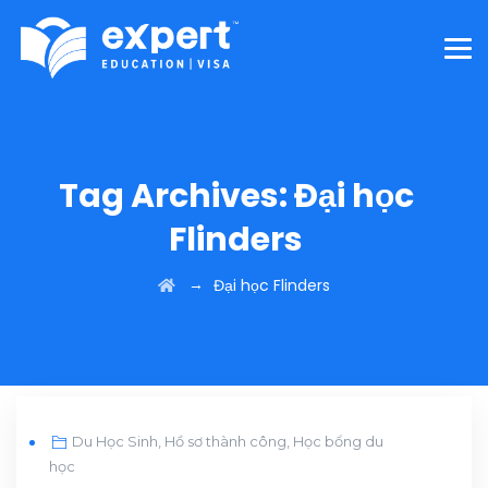
Tag Archives:
Đại học
Flinders
→
Đại học Flinders
JUN
Du Học Sinh
,
Hồ sơ thành công
,
Học bổng du
30
học