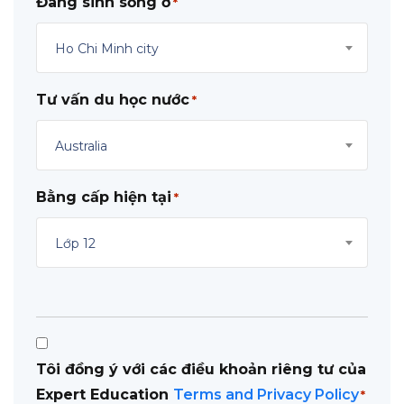
Đang sinh sống ở
*
Ho Chi Minh city
Tư vấn du học nước
*
Australia
Bằng cấp hiện tại
*
Lớp 12
Consent
Tôi đồng ý với các điều khoản riêng tư của
*
Expert Education
Terms and Privacy Policy
*