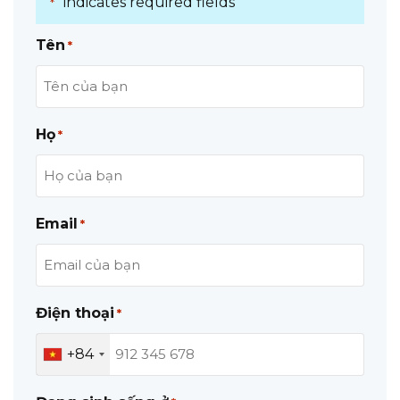
"
" indicates required fields
*
Tên
*
Họ
*
Email
*
Điện thoại
*
+84