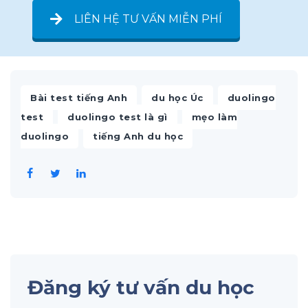
LIÊN HỆ TƯ VẤN MIỄN PHÍ
,
,
Bài test tiếng Anh
du học Úc
duolingo
,
,
test
duolingo test là gì
mẹo làm
,
duolingo
tiếng Anh du học
Đăng ký tư vấn du học