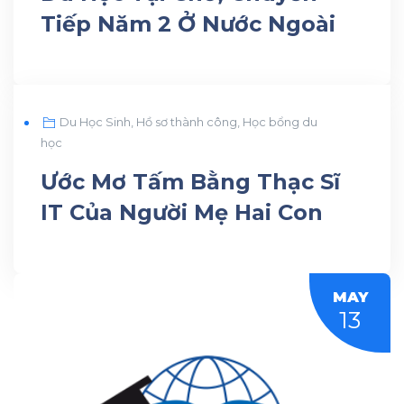
Tiếp Năm 2 Ở Nước Ngoài
JUN
Du Học Sinh
,
Hồ sơ thành công
,
Học bổng du
30
học
Ước Mơ Tấm Bằng Thạc Sĩ
IT Của Người Mẹ Hai Con
MAY
13