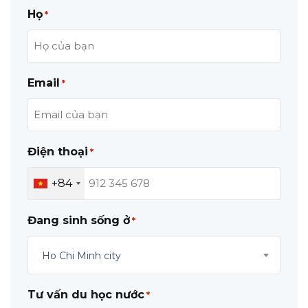
Họ
*
Email
*
Điện thoại
*
+84
Đang sinh sống ở
*
Ho Chi Minh city
Tư vấn du học nước
*