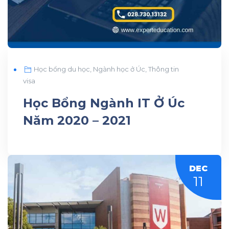
Học bổng du học
,
Ngành học ở Úc
,
Thông tin
visa
Học Bổng Ngành IT Ở Úc
Năm 2020 – 2021
DEC
11