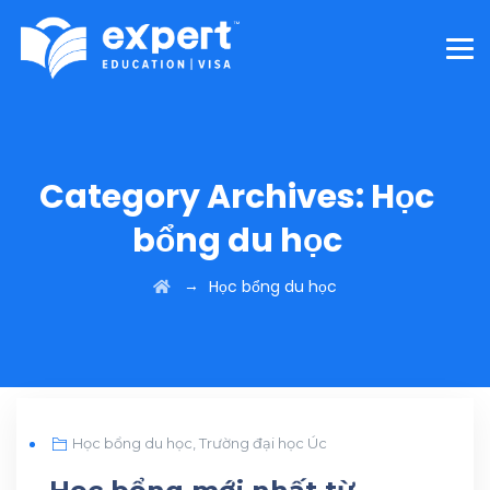
Category Archives:
Học
bổng du học
→
Học bổng du học
APR
Học bổng du học
,
Trường đại học Úc
02