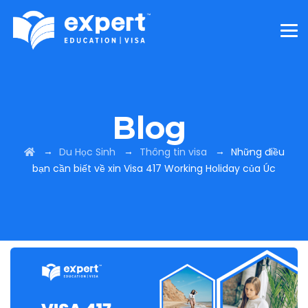
Blog
→
→
→
Du Học Sinh
Thông tin visa
Những điều
bạn cần biết về xin Visa 417 Working Holiday của Úc