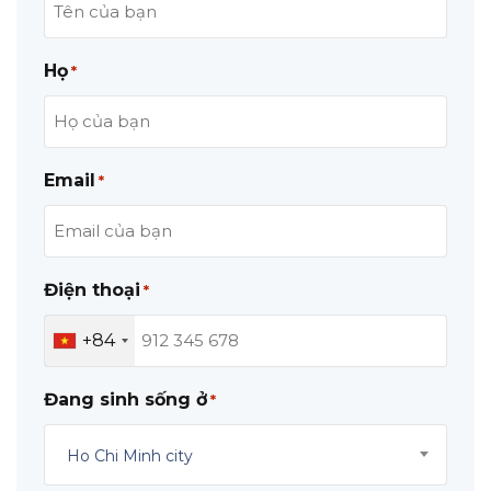
Họ
*
Email
*
Điện thoại
*
+84
Đang sinh sống ở
*
Ho Chi Minh city