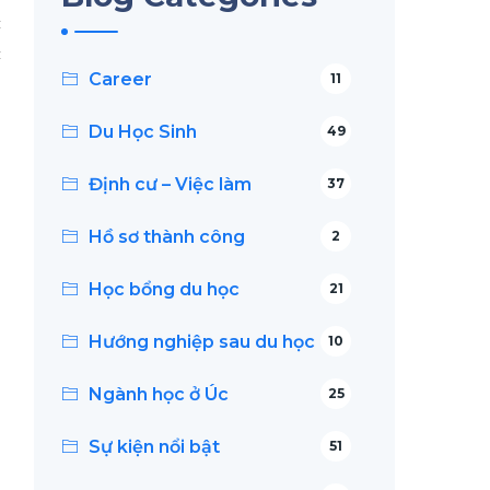
c
c
Career
11
Du Học Sinh
49
Định cư – Việc làm
37
Hồ sơ thành công
2
ó
Học bổng du học
21
Hướng nghiệp sau du học
10
Ngành học ở Úc
25
Sự kiện nổi bật
51
ể