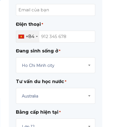
Điện thoại
*
+84
à
Đang sinh sống ở
*
t
o
Ho Chi Minh city
.
à
Tư vấn du học nước
*
Australia
Bằng cấp hiện tại
*
Lớp 12