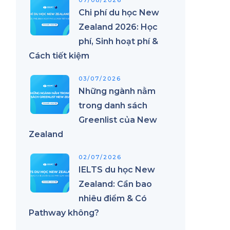
07/08/2026
Chi phí du học New
Zealand 2026: Học
phí, Sinh hoạt phí &
Cách tiết kiệm
03/07/2026
Những ngành nằm
trong danh sách
ể
Greenlist của New
Zealand
02/07/2026
IELTS du học New
Zealand: Cần bao
nhiêu điểm & Có
ó
Pathway không?