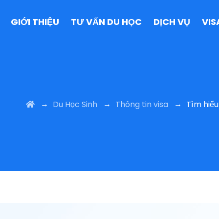
GIỚI THIỆU
TƯ VẤN DU HỌC
DỊCH VỤ
VIS
→
→
→
Du Học Sinh
Thông tin visa
Tìm hiểu