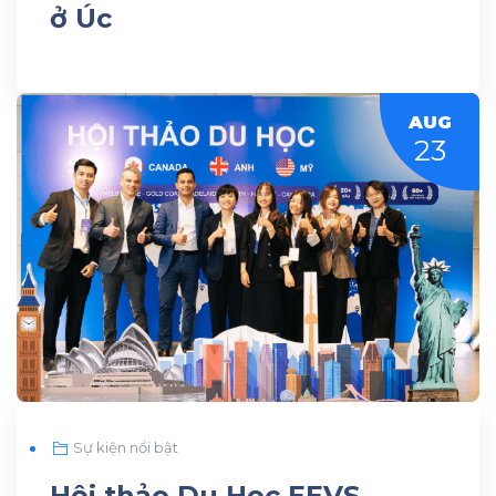
ở Úc
AUG
23
Sự kiện nổi bật
Hội thảo Du Học EEVS