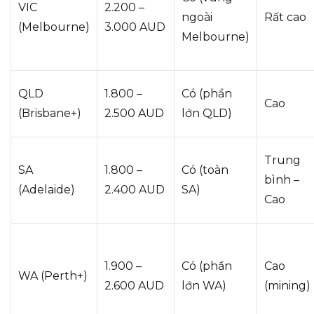
VIC
2.200 –
ngoài
Rất cao
(Melbourne)
3.000 AUD
Melbourne)
QLD
1.800 –
Có (phần
Cao
(Brisbane+)
2.500 AUD
lớn QLD)
Trung
SA
1.800 –
Có (toàn
bình –
(Adelaide)
2.400 AUD
SA)
Cao
1.900 –
Có (phần
Cao
WA (Perth+)
2.600 AUD
lớn WA)
(mining)