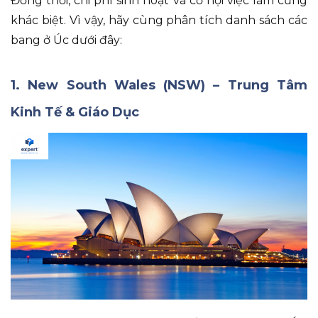
Đồng thời
, chi phí sinh hoạt và cơ hội việc làm cũng
khác biệt
.
Vì vậy
, hãy cùng phân tích d
anh sách các
bang ở Úc
dưới đây
:
1. New South Wales (NSW) – Trung Tâm
Kinh Tế & Giáo Dục