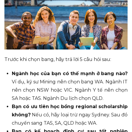
Trước khi chọn bang, hãy trả lời 5 câu hỏi sau
:
Ngành học của bạn có thế mạnh ở bang nào?
Ví dụ
, kỹ sư Mining nên chọn bang WA
.
Ngành IT
nên chọn NSW hoặc VIC
.
Ngành Y tế nên chọn
SA hoặc TAS
.
Ngành Du lịch chọn QLD
.
Bạn có ưu tiên học bổng regional scholarship
không?
Nếu có
, hãy loại trừ ngay Sydney
.
Sau đó
chuyển sang TAS, SA, QLD hoặc WA
.
Bạn có kế hoạch định cư sau tốt nghiệp