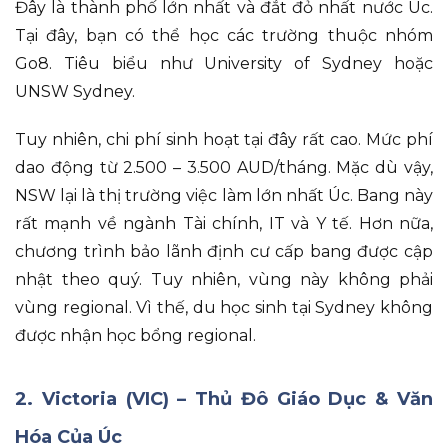
Đây là thành phố lớn nhất và đắt đỏ nhất nước Úc
.
Tại đây
, bạn có thể học các trường thuộc nhóm
Go8
.
Tiêu biểu như University of Sydney hoặc
UNSW Sydney
.
Tuy nhiên
, chi phí sinh hoạt tại đây rất cao
.
Mức phí
dao động từ 2.500 – 3.500 AUD/tháng
.
Mặc dù vậy
,
NSW lại là thị trường việc làm lớn nhất Úc
.
Bang này
rất mạnh về ngành Tài chính, IT và Y tế
.
Hơn nữa
,
chương trình bảo lãnh định cư cấp bang được cập
nhật theo quý
.
Tuy nhiên
, vùng này không phải
vùng regional
.
Vì thế
, du học sinh tại Sydney không
được nhận học bổng regional
.
2. Victoria (VIC) – Thủ Đô Giáo Dục & Văn
Hóa Của Úc