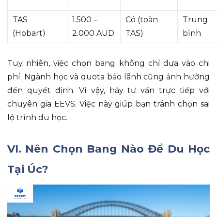
TAS
1.500 –
Có (toàn
Trung
(Hobart)
2.000 AUD
TAS)
bình
Tuy nhiên
, việc chọn bang không chỉ dựa vào chi
phí
.
Ngành học và quota bảo lãnh cũng ảnh hưởng
đến quyết định
.
Vì vậy
, hãy tư vấn trực tiếp với
chuyên gia EEVS
.
Việc này giúp bạn tránh chọn sai
lộ trình du học
.
VI. Nên Chọn Bang Nào Để Du Học
Tại Úc?