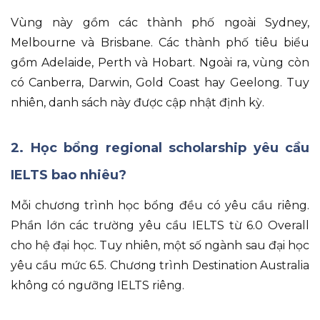
Vùng này gồm các thành phố ngoài Sydney,
Melbourne và Brisbane
.
Các thành phố tiêu biểu
gồm Adelaide, Perth và Hobart
.
Ngoài ra
, vùng còn
có Canberra, Darwin, Gold Coast hay Geelong
.
Tuy
nhiên
, danh sách này được cập nhật định kỳ
.
2.
Học bổng regional scholarship yêu cầu
IELTS bao nhiêu?
Mỗi chương trình học bổng đều có yêu cầu riêng
.
Phần lớn các trường yêu cầu IELTS từ 6.0 Overall
cho hệ đại học
.
Tuy nhiên
, một số ngành sau đại học
yêu cầu mức 6.5
.
Chương trình Destination Australia
không có ngưỡng IELTS riêng
.