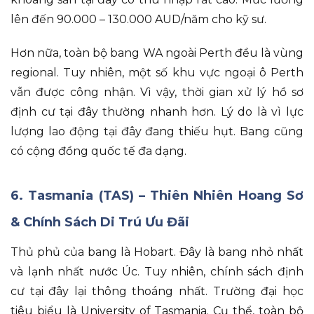
lên đến 90.000 – 130.000 AUD/năm cho kỹ sư
.
Hơn nữa
, toàn bộ bang WA ngoài Perth đều là vùng
regional
.
Tuy nhiên
, một số khu vực ngoại ô Perth
vẫn được công nhận
.
Vì vậy
, thời gian xử lý hồ sơ
định cư tại đây thường nhanh hơn
.
Lý do là vì
lực
lượng lao động tại đây đang thiếu hụt
.
Bang cũng
có cộng đồng quốc tế đa dạng
.
6. Tasmania (TAS) – Thiên Nhiên Hoang Sơ
& Chính Sách Di Trú Ưu Đãi
Thủ phủ của bang là Hobart
.
Đây là bang nhỏ nhất
và lạnh nhất nước Úc
.
Tuy nhiên
, chính sách định
cư tại đây lại thông thoáng nhất
.
Trường đại học
tiêu biểu là University of Tasmania
.
Cụ thể
, toàn bộ