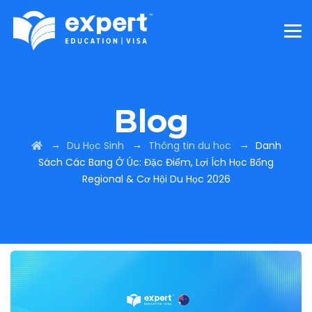
Blog
→
→
→
Du Học Sinh
Thông tin du học
Danh
Sách Các Bang Ở Úc: Đặc Điểm, Lợi Ích Học Bổng
Regional & Cơ Hội Du Học 2026