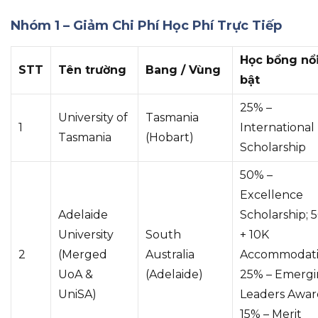
Nhóm 1 – Giảm Chi Phí Học Phí Trực Tiếp
Học bổng nổ
STT
Tên trường
Bang / Vùng
bật
25% –
University of
Tasmania
1
International
Tasmania
(Hobart)
Scholarship
50% –
Excellence
Adelaide
Scholarship; 
University
South
+ 10K
2
(Merged
Australia
Accommodati
UoA &
(Adelaide)
25% – Emerg
UniSA)
Leaders Awar
15% – Merit