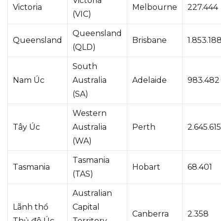
Victoria
Victoria
Melbourne
227.444
(VIC)
Queensland
Queensland
Brisbane
1.853.18
(QLD)
South
Nam Úc
Australia
Adelaide
983.482
(SA)
Western
Tây Úc
Australia
Perth
2.645.615
(WA)
Tasmania
Tasmania
Hobart
68.401
(TAS)
Australian
Lãnh thổ
Capital
Canberra
2.358
Thủ đô Úc
Territory