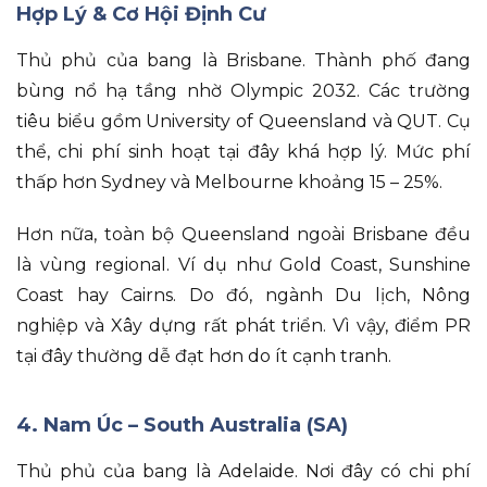
Hợp Lý & Cơ Hội Định Cư
Thủ phủ của bang là Brisbane
.
Thành phố đang
bùng nổ hạ tầng nhờ Olympic 2032
.
Các trường
tiêu biểu gồm University of Queensland và QUT
.
Cụ
thể
, chi phí sinh hoạt tại đây khá hợp lý
.
Mức phí
thấp hơn Sydney và Melbourne khoảng 15 – 25%
.
Hơn nữa
, toàn bộ Queensland ngoài Brisbane đều
là vùng regional
.
Ví dụ như Gold Coast, Sunshine
Coast hay Cairns
.
Do đó
, ngành Du lịch, Nông
nghiệp và Xây dựng rất phát triển
.
Vì vậy
, điểm PR
tại đây thường dễ đạt hơn do ít cạnh tranh
.
4. Nam Úc – South Australia (SA)
Thủ phủ của bang là Adelaide
.
Nơi đây có chi phí