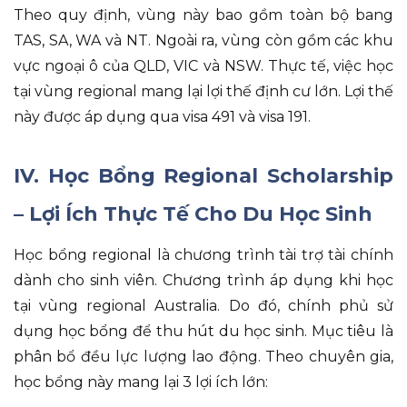
Theo quy định
, vùng này bao gồm toàn bộ bang
TAS, SA, WA và NT
.
Ngoài ra
, vùng còn gồm các khu
vực ngoại ô của QLD, VIC và NSW
.
Thực tế
, việc học
tại vùng regional mang lại lợi thế định cư lớn
.
Lợi thế
này được áp dụng qua visa 491 và visa 191
.
IV. Học Bổng Regional Scholarship
– Lợi Ích Thực Tế Cho Du Học Sinh
Học bổng regional là chương trình tài trợ tài chính
dành cho sinh viên
.
Chương trình áp dụng khi học
tại vùng regional Australia
.
Do đó
, chính phủ sử
dụng học bổng để thu hút du học sinh
.
Mục tiêu là
phân bổ đều lực lượng lao động
.
Theo chuyên gia
,
học bổng này mang lại 3 lợi ích lớn
: