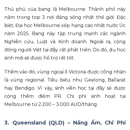
Thủ phủ của bang là Melbourne
.
Thành phố này
nằm trong top 3 nơi đáng sống nhất thế giới
.
Đặc
biệt
, Đại học Melbourne xếp hạng cao nhất nước Úc
năm 2025
.
Bang này tập trung mạnh các ngành
Nghiên cứu, Luật và Kinh doanh
.
Ngoài ra
, cộng
đồng người Việt tại đây rất phát triển
.
Do đó
, du học
sinh mới sẽ được hỗ trợ rất tốt
.
Thêm vào đó
, vùng ngoại ô Victoria được công nhận
là vùng regional
.
Tiêu biểu như Geelong, Ballarat
hay Bendigo
.
Vì vậy
, sinh viên học tại đây sẽ được
cộng thêm điểm PR
.
Chi phí sinh hoạt tại
Melbourne từ 2.200 – 3.000 AUD/tháng
.
3. Queensland (QLD) – Nắng Ấm, Chi Phí