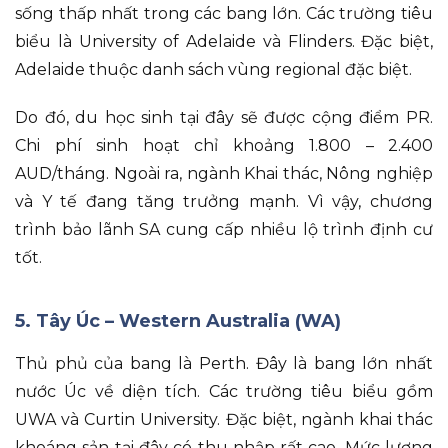
sống thấp nhất trong các bang lớn
.
Các trường tiêu
biểu là University of Adelaide và Flinders
.
Đặc biệt
,
Adelaide thuộc danh sách vùng regional đặc biệt
.
Do đó
, du học sinh tại đây sẽ được cộng điểm PR
.
Chi phí sinh hoạt chỉ khoảng 1.800 – 2.400
AUD/tháng
.
Ngoài ra
, ngành Khai thác, Nông nghiệp
và Y tế đang tăng trưởng mạnh
.
Vì vậy
, chương
trình bảo lãnh SA cung cấp nhiều lộ trình định cư
tốt
.
5. Tây Úc – Western Australia (WA)
Thủ phủ của bang là Perth
.
Đây là bang lớn nhất
nước Úc về diện tích
.
Các trường tiêu biểu gồm
UWA và Curtin University
.
Đặc biệt
, ngành khai thác
khoáng sản tại đây có thu nhập rất cao
.
Mức lương