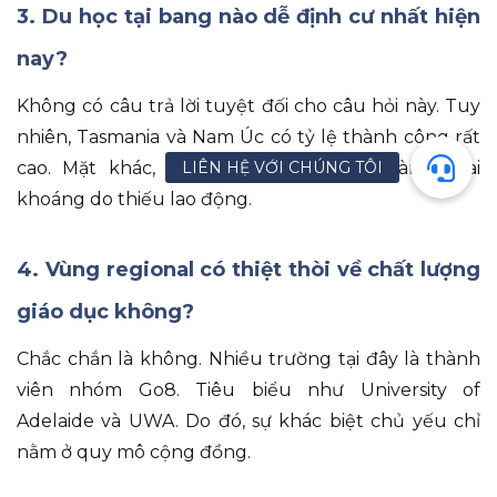
3.
Du học tại bang nào dễ định cư nhất hiện
nay?
Không có câu trả lời tuyệt đối cho câu hỏi này
.
Tuy
nhiên
, Tasmania và Nam Úc có tỷ lệ thành công rất
cao
.
Mặt khác
, Tây Úc lại mạnh về ngành khai
khoáng do thiếu lao động
.
4.
Vùng regional có thiệt thòi về chất lượng
giáo dục không?
Chắc chắn là không.
Nhiều trường tại đây là thành
viên nhóm Go8
.
Tiêu biểu như University of
Adelaide và UWA
.
Do đó
, sự khác biệt chủ yếu chỉ
nằm ở quy mô cộng đồng
.