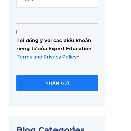
Consent
Tôi đồng ý với các điều khoản
*
riêng tư của Expert Education
Terms and Privacy Policy
*
n
à
ổ
Blog Categories