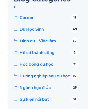
n
Career
11
Du Học Sinh
49
ế
Định cư – Việc làm
37
o
t
Hồ sơ thành công
2
Học bổng du học
21
g
Hướng nghiệp sau du học
10
n
Ngành học ở Úc
25
c
Sự kiện nổi bật
51