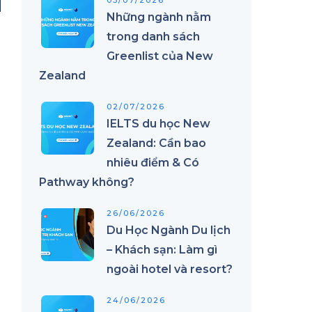
03/07/2026
Những ngành nằm
trong danh sách
Greenlist của New
Zealand
02/07/2026
u
IELTS du học New
u
Zealand: Cần bao
nhiêu điểm & Có
Pathway không?
26/06/2026
Du Học Ngành Du lịch
– Khách sạn: Làm gì
ị
ngoài hotel và resort?
24/06/2026