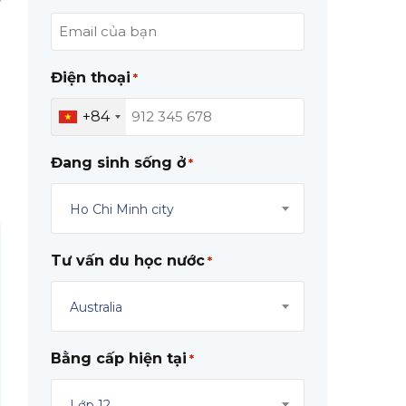
Điện thoại
*
+84
Đang sinh sống ở
*
Ho Chi Minh city
Tư vấn du học nước
*
Australia
Bằng cấp hiện tại
*
Lớp 12