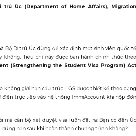
i trú Úc (Department of Home Affairs), Migratio
mà Bộ Di trú Úc dùng để xác định một sinh viên quốc t
y không. Tiêu chí này được ban hành chính thức the
ent (Strengthening the Student Visa Program) Ac
do không giới hạn cấu trúc – GS được thiết kế theo dạn
 tự điền trực tiếp vào hệ thống ImmiAccount khi nộp đơ
 hỏi mà cán bộ xét duyệt visa luôn đặt ra: Bạn có đến Ú
 đi đúng hạn sau khi hoàn thành chương trình không?