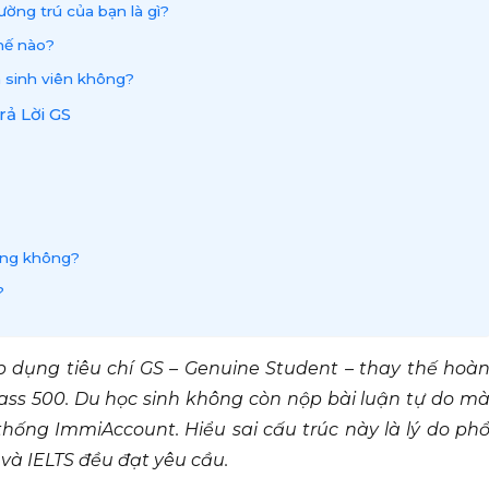
ờng trú của bạn là gì?
thế nào?
a sinh viên không?
rả Lời GS
hứng không?
?
áp dụng tiêu chí GS – Genuine Student – thay thế hoà
lass 500. Du học sinh không còn nộp bài luận tự do m
ệ thống ImmiAccount. Hiểu sai cấu trúc này là lý do ph
h và IELTS đều đạt yêu cầu.