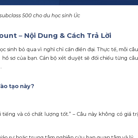
 subclass 500 cho du học sinh Úc
ount – Nội Dung & Cách Trả Lời
 sinh bỏ qua vì nghĩ chỉ cần điền đại. Thực tế, mỗi câ
 hồ sơ của bạn. Cán bộ xét duyệt sẽ đối chiếu từng câ
.
đào tạo này?
 tiếng và có chất lượng tốt.” – Câu này không có giá tr
giáo sư hoặc trung tâm nghiên cứu bạn quan tâm và lý