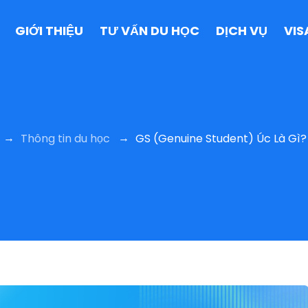
GIỚI THIỆU
TƯ VẤN DU HỌC
DỊCH VỤ
VIS
→
→
Thông tin du học
GS (Genuine Student) Úc Là Gì?