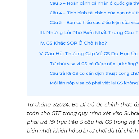
Câu 3 – Hoàn cảnh cá nhân ở quốc gia thư
Câu 4 – Tình hình tài chính của bạn như 
Câu 5 – Bạn có hiểu các điều kiện của vis
III. Những Lỗi Phổ Biến Nhất Trong Câu T
IV. GS Khác SOP Ở Chỗ Nào?
V. Câu Hỏi Thường Gặp Về GS Du Học Úc
Từ chối visa vì GS có được nộp lại không?
Câu trả lời GS có cần dịch thuật công c
Mỗi lần nộp visa có phải viết lại GS không
Từ tháng 7/2024, Bộ Di trú Úc chính thức 
toàn cho GTE trong quy trình xét visa Subc
phải trả lời trực tiếp 5 câu hỏi GS trong h
biến nhất khiến hồ sơ bị từ chối dù tài chín